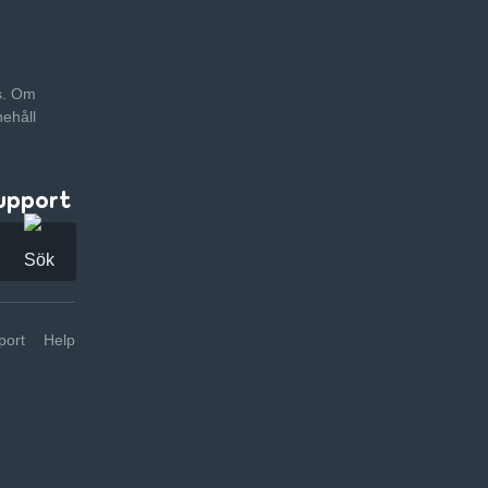
as. Om
nehåll
upport
ort
Help